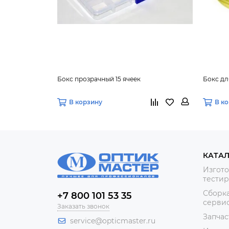
Бокс прозрачный 15 ячеек
Бокс дл
В корзину
В к
КАТА
Изгото
тестир
Сборка
+7 800 101 53 35
сервис
Заказать звонок
Запчас
service@opticmaster.ru