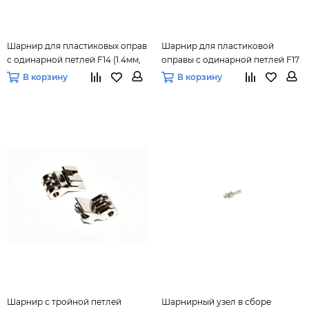
Шарнир для пластиковых оправ
Шарнир для пластиковой
с одинарной петлей F14 (1.4мм,
оправы с одинарной петлей F17
20 шт.)
(1.5мм, 20 шт.)
В корзину
В корзину
Шарнир с тройной петлей
Шарнирный узел в сборе