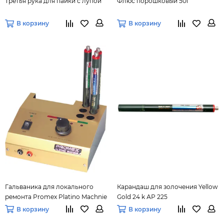
Третья рука для пайки с лупой
Флюс порошковый 50г
В корзину
В корзину
Гальваника для локального
Карандаш для золочения Yellow
ремонта Promex Platino Machnie
Gold 24 k АР 225
В корзину
В корзину