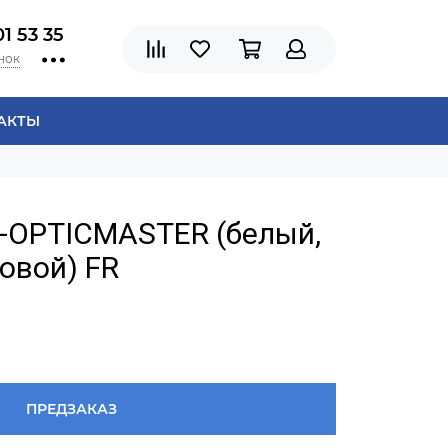
01 53 35
нок
АКТЫ
or-OPTICMASTER (белый,
овой) FR
ПРЕДЗАКАЗ