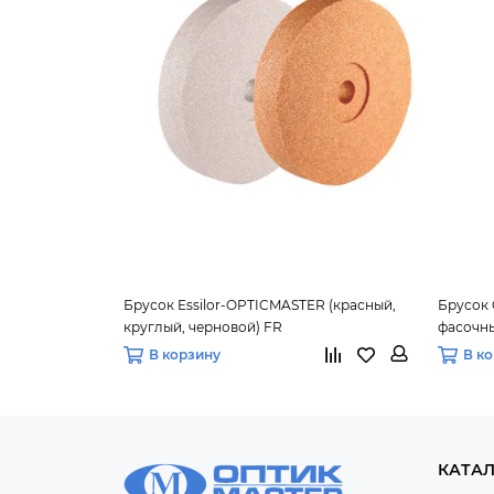
Брусок Essilor-OPTICMASTER (красный,
Брусок 
круглый, черновой) FR
фасочный
В корзину
В к
КАТА