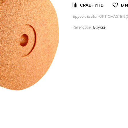
Брусок Essilor-OPTICMASTER (
Категории:
Бруски