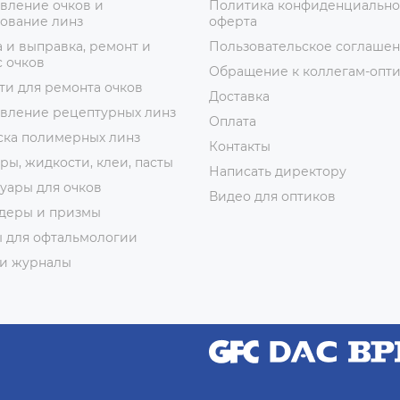
вление очков и
Политика конфиденциально
ование линз
оферта
 и выправка, ремонт и
Пользовательское соглаше
 очков
Обращение к коллегам-опт
ти для ремонта очков
Доставка
овление рецептурных линз
Оплата
ска полимерных линз
Контакты
ры, жидкости, клеи, пасты
Написать директору
уары для очков
Видео для оптиков
деры и призмы
ы для офтальмологии
 и журналы