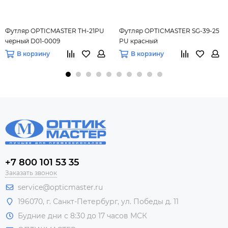
Футляр OPTICMASTER ТН-21PU
Футляр OPTICMASTER SG-39-25
черный D01-0009
PU красный
В корзину
В корзину
+7 800 101 53 35
Заказать звонок
service@opticmaster.ru
196070, г. Санкт-Петербург, ул. Победы д. 11
Будние дни с 8:30 до 17 часов МСК