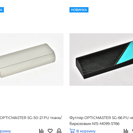
КА
НОВИНКА
OPTICMASTER SG-50-21 PU ткань/
Футляр OPTICMASTER SG-66 PU ч
бирюзовым N15-M099-5766
орзину
В корзину