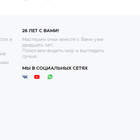
26 ЛЕТ С ВАМИ!
сти и
Мастерим очки вместе с Вами уже
двадцать лет.
Помогаем видеть мир и выглядеть
ние
лучше.
икам
МЫ В СОЦИАЛЬНЫХ СЕТЯХ