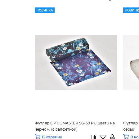
НОВИНКА
НОВИН
Футляр OPTICMASTER SG-39 PU цветы на
Футляр 
чёрном, (с салфеткой)
серый
В корзину
В к