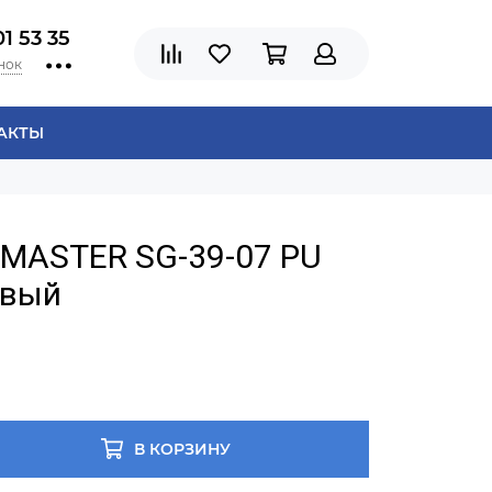
01 53 35
нок
АКТЫ
CMASTER SG-39-07 PU
овый
В КОРЗИНУ