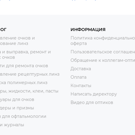
ЛОГ
ИНФОРМАЦИЯ
вление очков и
Политика конфиденциально
ование линз
оферта
 и выправка, ремонт и
Пользовательское соглаше
 очков
Обращение к коллегам-опт
ти для ремонта очков
Доставка
овление рецептурных линз
Оплата
ска полимерных линз
Контакты
ры, жидкости, клеи, пасты
Написать директору
уары для очков
Видео для оптиков
деры и призмы
ы для офтальмологии
 и журналы