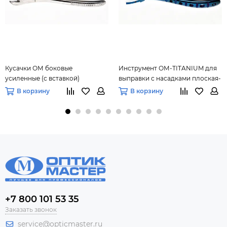
Кусачки ОМ боковые
Инструмент ОМ-TITANIUM для
усиленные (с вставкой)
выправки с насадками плоская-
плоская 7 мм
В корзину
В корзину
+7 800 101 53 35
Заказать звонок
service@opticmaster.ru