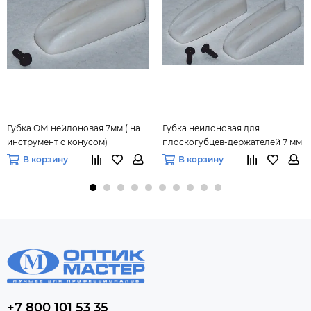
Губка ОМ нейлоновая 7мм ( на
Губка нейлоновая для
инструмент с конусом)
плоскогубцев-держателей 7 мм
(правка заушников)
В корзину
В корзину
+7 800 101 53 35