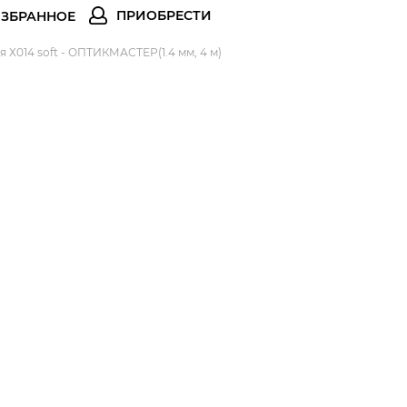
 Х014 soft - ОПТИКМАСТЕР(1.4 мм, 4 м)