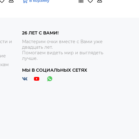
В корзину
В корзину
26 ЛЕТ С ВАМИ!
сти и
Мастерим очки вместе с Вами уже
двадцать лет.
Помогаем видеть мир и выглядеть
ние
лучше.
икам
МЫ В СОЦИАЛЬНЫХ СЕТЯХ