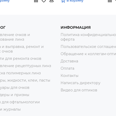
орзину
В корзину
ЛОГ
ИНФОРМАЦИЯ
вление очков и
Политика конфиденциально
ование линз
оферта
 и выправка, ремонт и
Пользовательское соглаше
 очков
Обращение к коллегам-опт
ти для ремонта очков
Доставка
овление рецептурных линз
Оплата
ска полимерных линз
Контакты
ры, жидкости, клеи, пасты
Написать директору
уары для очков
Видео для оптиков
деры и призмы
ы для офтальмологии
 и журналы