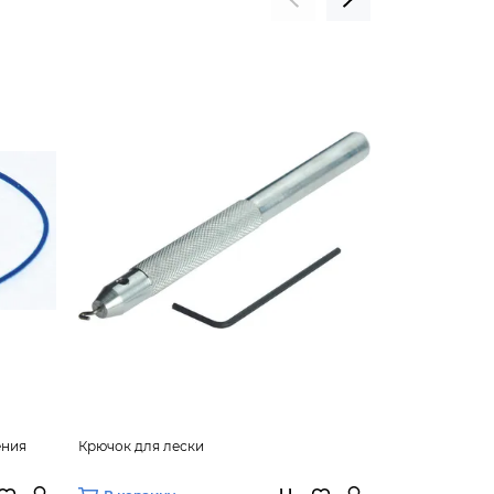
ения
Крючок для лески
Крючок для л