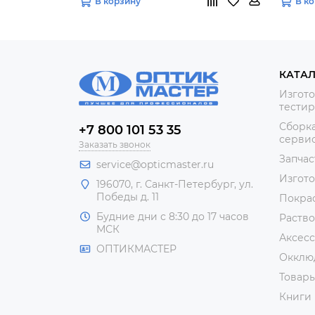
В корзину
В к
КАТА
Изгото
тестир
Сборка
+7 800 101 53 35
сервис
Заказать звонок
Запчас
service@opticmaster.ru
Изгот
196070, г. Санкт-Петербург, ул.
Победы д. 11
Покра
Будние дни с 8:30 до 17 часов
Раство
МСК
Аксесс
ОПТИКМАСТЕР
Окклю
Товар
Книги