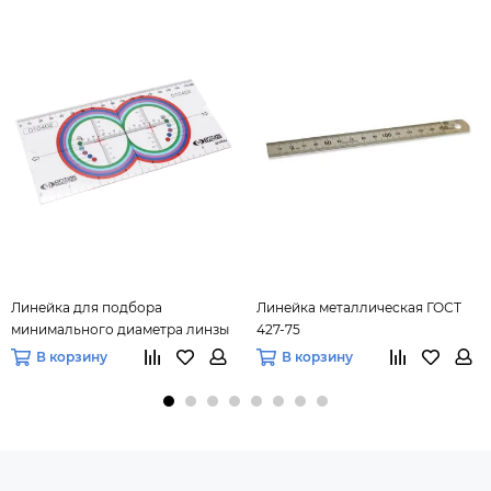
Линейка для подбора
Линейка металлическая ГОСТ
минимального диаметра линзы
427-75
(раздвижная)
В корзину
В корзину