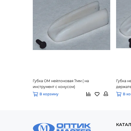
Губка ОМ нейлоновая 7мм ( на
Губка н
инструмент с конусом)
держате
В корзину
В к
КАТА