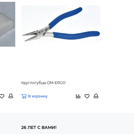
Круглогубцы OM-ERGO
Инструмент О
В корзину
В корзину
26 ЛЕТ С ВАМИ!