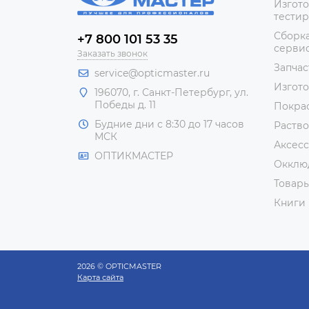
Изгото
тестир
Сборка
+7 800 101 53 35
сервис
Заказать звонок
Запчас
service@opticmaster.ru
Изгот
196070, г. Санкт-Петербург, ул.
Победы д. 11
Покра
Будние дни с 8:30 до 17 часов
Раство
МСК
Аксесс
ОПТИКМАСТЕР
Окклю
Товар
Книги
2026 © OPTICMASTER
Карта сайта