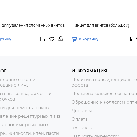
 для удаления сломанных винтов
Пинцет для винтов (большой)
орзину
В корзину
ЛОГ
ИНФОРМАЦИЯ
вление очков и
Политика конфиденциально
ование линз
оферта
 и выправка, ремонт и
Пользовательское соглаше
 очков
Обращение к коллегам-опт
ти для ремонта очков
Доставка
овление рецептурных линз
Оплата
ска полимерных линз
Контакты
ры, жидкости, клеи, пасты
Написать директору