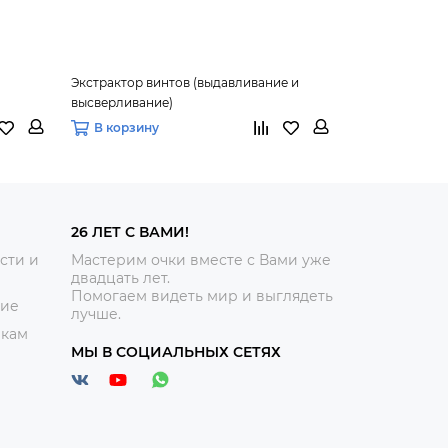
Экстрактор винтов (выдавливание и
Экстрактор ви
высверливание)
В корзину
В корзину
26 ЛЕТ С ВАМИ!
сти и
Мастерим очки вместе с Вами уже
двадцать лет.
Помогаем видеть мир и выглядеть
ние
лучше.
икам
МЫ В СОЦИАЛЬНЫХ СЕТЯХ