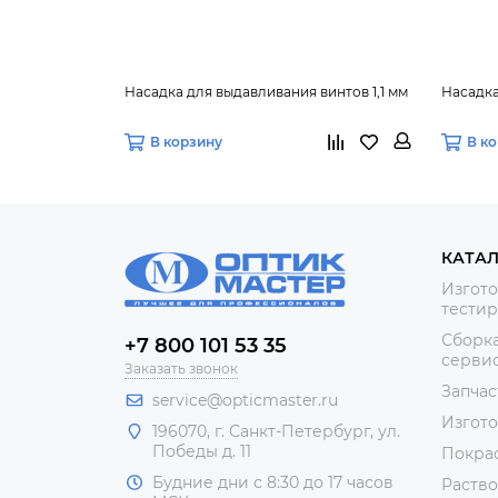
Насадка для выдавливания винтов 1,1 мм
Насадка
В корзину
В к
КАТА
Изгото
тестир
Сборка
+7 800 101 53 35
сервис
Заказать звонок
Запчас
service@opticmaster.ru
Изгот
196070, г. Санкт-Петербург, ул.
Победы д. 11
Покра
Будние дни с 8:30 до 17 часов
Раство