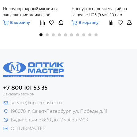
Носоупор парный мягкий на
Носоупор парный мягкий на
защелке с металической
защелке L015 (9 мм), 10 пар
вставкой L014 (16 мм), 10 пар
В корзину
В корзину
+7 800 101 53 35
Заказать звонок
service@opticmaster.ru
196070, г. Санкт-Петербург, ул. Победы д. 11
Будние дни с 8:30 до 17 часов МСК
ОПТИКМАСТЕР