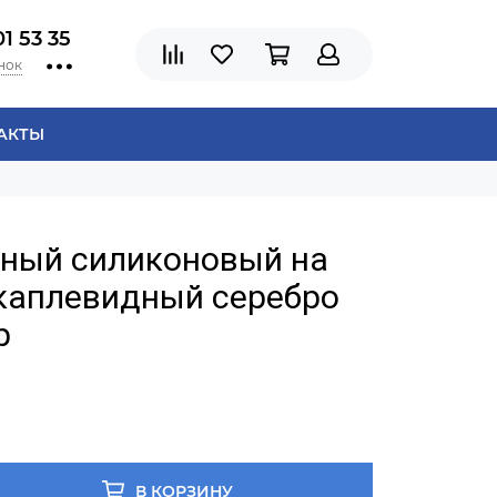
01 53 35
нок
АКТЫ
рный силиконовый на
 каплевидный серебро
р
В КОРЗИНУ