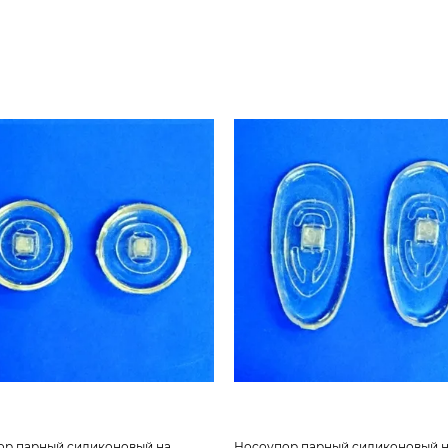
ор парный силиконовый на
Носоупор парный силиконовый 