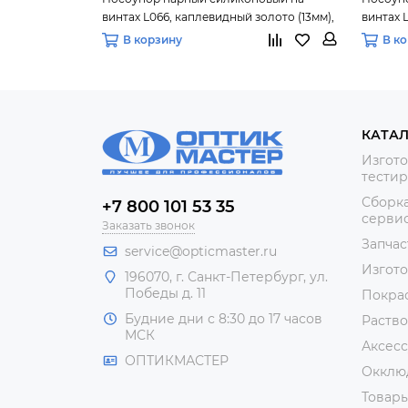
винтах L066, каплевидный золото (13мм),
винтах L
10 пар
В корзину
В к
КАТА
Изгото
тестир
Сборка
+7 800 101 53 35
сервис
Заказать звонок
Запчас
service@opticmaster.ru
Изгот
196070, г. Санкт-Петербург, ул.
Победы д. 11
Покра
Будние дни с 8:30 до 17 часов
Раство
МСК
Аксесс
ОПТИКМАСТЕР
Окклю
Товар