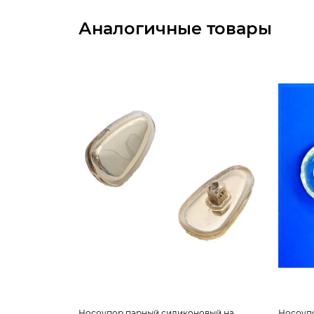
Аналогичные товары
Носоупор парный силиконовый на
Носоуп