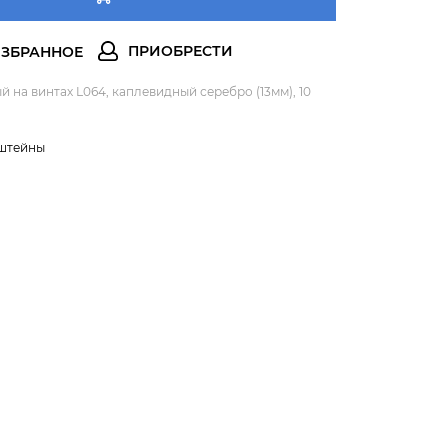
на винтах L064, каплевидный серебро (13мм), 10
штейны