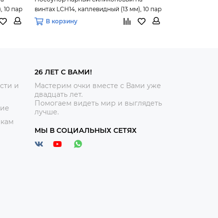
, 10 пар
винтах LCH14, каплевидный (13 мм), 10 пар
винтах LCH16, 
В корзину
В корзину
26 ЛЕТ С ВАМИ!
сти и
Мастерим очки вместе с Вами уже
двадцать лет.
Помогаем видеть мир и выглядеть
ние
лучше.
икам
МЫ В СОЦИАЛЬНЫХ СЕТЯХ