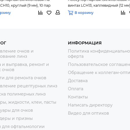
CH10, круглый (9 мм), 10 пар
винтах LCH13, каплевидный (12 мм)
орзину
В корзину
ЛОГ
ИНФОРМАЦИЯ
вление очков и
Политика конфиденциально
ование линз
оферта
 и выправка, ремонт и
Пользовательское соглаше
 очков
Обращение к коллегам-опт
ти для ремонта очков
Доставка
овление рецептурных линз
Оплата
ска полимерных линз
Контакты
ры, жидкости, клеи, пасты
Написать директору
уары для очков
Видео для оптиков
деры и призмы
ы для офтальмологии