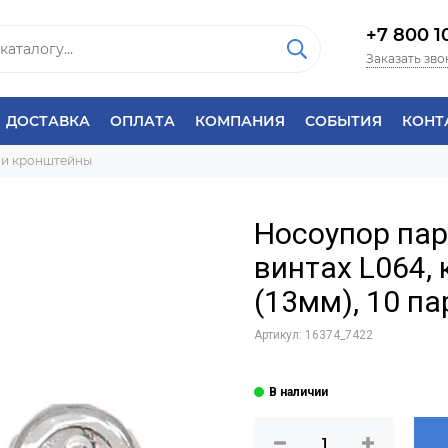
+7 800 1
Заказать зво
ДОСТАВКА
ОПЛАТА
КОМПАНИЯ
СОБЫТИЯ
КОНТ
 и кронштейны
Носоупор па
винтах L064,
(13мм), 10 па
Артикул:
16374_7422