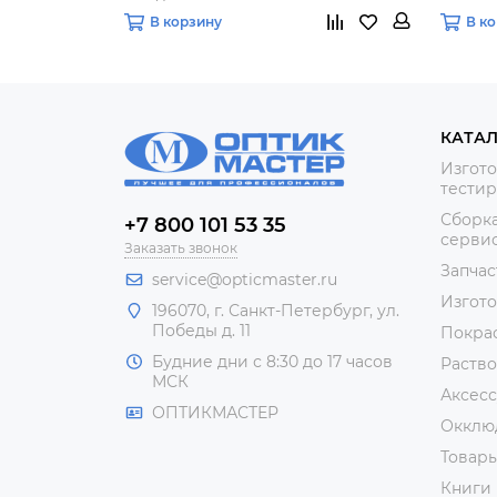
В корзину
В к
КАТА
Изгото
тестир
Сборка
+7 800 101 53 35
сервис
Заказать звонок
Запчас
service@opticmaster.ru
Изгот
196070, г. Санкт-Петербург, ул.
Победы д. 11
Покра
Будние дни с 8:30 до 17 часов
Раство
МСК
Аксесс
ОПТИКМАСТЕР
Окклю
Товар
Книги