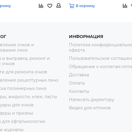
орзину
В корзину
ЛОГ
ИНФОРМАЦИЯ
вление очков и
Политика конфиденциально
ование линз
оферта
 и выправка, ремонт и
Пользовательское соглаше
 очков
Обращение к коллегам-опт
ти для ремонта очков
Доставка
овление рецептурных линз
Оплата
ска полимерных линз
Контакты
ры, жидкости, клеи, пасты
Написать директору
уары для очков
Видео для оптиков
деры и призмы
ы для офтальмологии
 и журналы