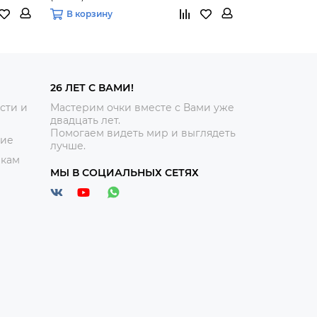
В корзину
В корзину
26 ЛЕТ С ВАМИ!
сти и
Мастерим очки вместе с Вами уже
двадцать лет.
Помогаем видеть мир и выглядеть
ние
лучше.
икам
МЫ В СОЦИАЛЬНЫХ СЕТЯХ