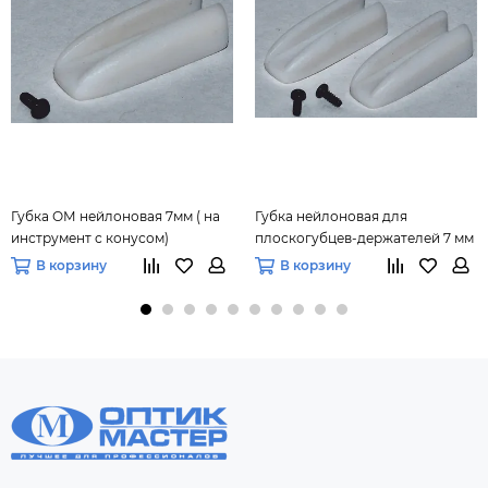
Губка ОМ нейлоновая 7мм ( на
Губка нейлоновая для
инструмент с конусом)
плоскогубцев-держателей 7 мм
(правка заушников)
В корзину
В корзину