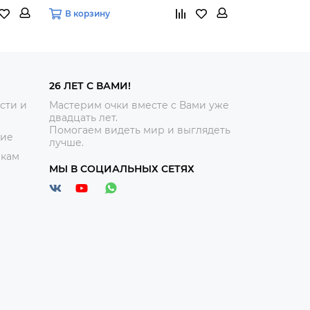
В корзину
В корзину
26 ЛЕТ С ВАМИ!
сти и
Мастерим очки вместе с Вами уже
двадцать лет.
Помогаем видеть мир и выглядеть
ние
лучше.
икам
МЫ В СОЦИАЛЬНЫХ СЕТЯХ