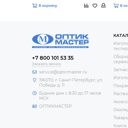
В корзину
В к
КАТА
Изгото
тестир
Сборка
+7 800 101 53 35
сервис
Заказать звонок
Запчас
service@opticmaster.ru
Изгот
196070, г. Санкт-Петербург, ул.
Победы д. 11
Покра
Будние дни с 8:30 до 17 часов
Раство
МСК
Аксесс
ОПТИКМАСТЕР
Окклю
Товар
Книги