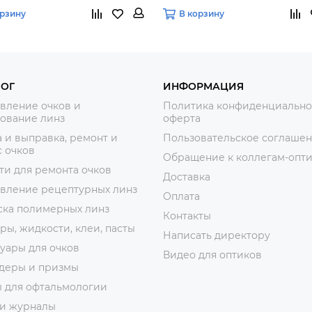
орзину
В корзину
ЛОГ
ИНФОРМАЦИЯ
вление очков и
Политика конфиденциально
ование линз
оферта
 и выправка, ремонт и
Пользовательское соглаше
 очков
Обращение к коллегам-опт
ти для ремонта очков
Доставка
овление рецептурных линз
Оплата
ска полимерных линз
Контакты
ры, жидкости, клеи, пасты
Написать директору
уары для очков
Видео для оптиков
деры и призмы
ы для офтальмологии
 и журналы