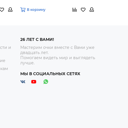
В корзину
В корзину
26 ЛЕТ С ВАМИ!
сти и
Мастерим очки вместе с Вами уже
двадцать лет.
Помогаем видеть мир и выглядеть
ние
лучше.
икам
МЫ В СОЦИАЛЬНЫХ СЕТЯХ