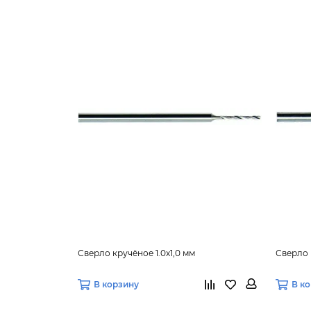
Сверло кручёное 1.0х1,0 мм
Сверло к
В корзину
В к