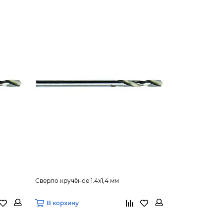
Сверло кручёное 1.4х1,4 мм
Сверло кручёно
В корзину
В корзину