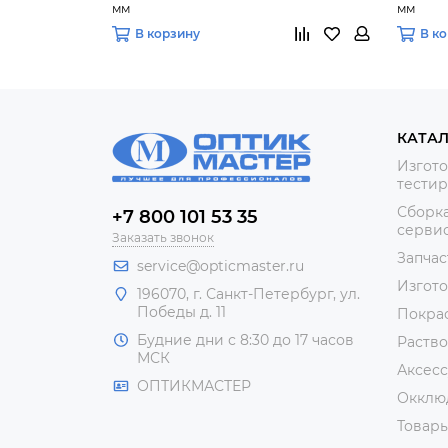
мм
мм
В корзину
В к
КАТА
Изгото
тестир
Сборка
+7 800 101 53 35
сервис
Заказать звонок
Запчас
service@opticmaster.ru
Изгот
196070, г. Санкт-Петербург, ул.
Победы д. 11
Покра
Будние дни с 8:30 до 17 часов
Раство
МСК
Аксесс
ОПТИКМАСТЕР
Окклю
Товар