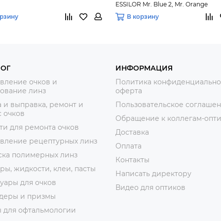
ESSILOR Mr. Blue 2, Mr. Orаnge
орзину
В корзину
ЛОГ
ИНФОРМАЦИЯ
вление очков и
Политика конфиденциально
ование линз
оферта
 и выправка, ремонт и
Пользовательское соглаше
 очков
Обращение к коллегам-опт
ти для ремонта очков
Доставка
овление рецептурных линз
Оплата
ска полимерных линз
Контакты
ры, жидкости, клеи, пасты
Написать директору
уары для очков
Видео для оптиков
деры и призмы
ы для офтальмологии