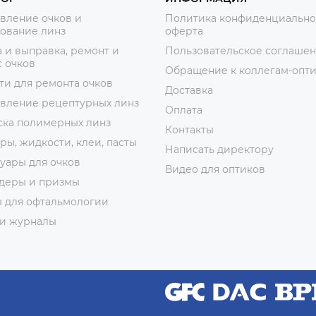
вление очков и
Политика конфиденциально
ование линз
оферта
 и выправка, ремонт и
Пользовательское соглаше
 очков
Обращение к коллегам-опт
ти для ремонта очков
Доставка
овление рецептурных линз
Оплата
ска полимерных линз
Контакты
ры, жидкости, клеи, пасты
Написать директору
уары для очков
Видео для оптиков
деры и призмы
ы для офтальмологии
 и журналы