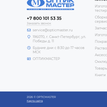
Изгото
тестир
Сборка
+7 800 101 53 35
сервис
Заказать звонок
Запчас
service@opticmaster.ru
Изгот
196070, г. Санкт-Петербург, ул.
Победы д. 11
Покра
Будние дни с 8:30 до 17 часов
Раство
МСК
Аксесс
ОПТИКМАСТЕР
Окклю
Товар
Книги
2026 © OPTICMASTER
Карта сайта