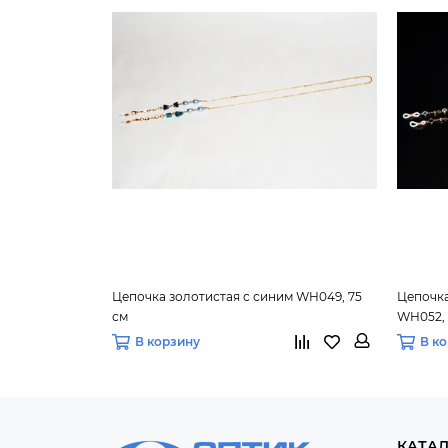
Цепочка золотистая с синим WH049, 75
Цепочка
см
WH052, 
В корзину
В к
КАТА