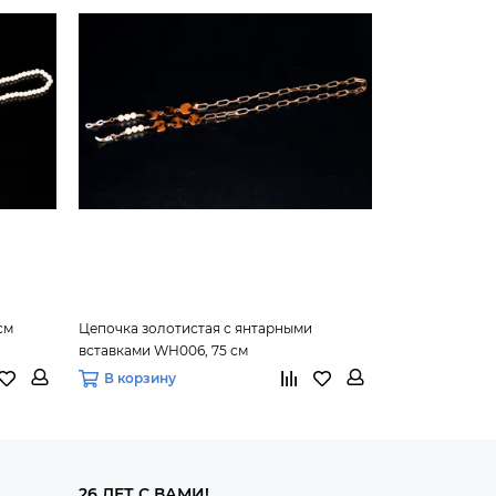
см
Цепочка золотистая с янтарными
Цепочка золот
вставками WH006, 75 см
см
В корзину
В корзину
26 ЛЕТ С ВАМИ!