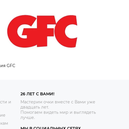
ия GFC
26 ЛЕТ С ВАМИ!
сти и
Мастерим очки вместе с Вами уже
двадцать лет.
Помогаем видеть мир и выглядеть
ние
лучше.
икам
МЫ В СОЦИАЛЬНЫХ СЕТЯХ