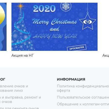
Акция на НГ
Акц
ЛОГ
ИНФОРМАЦИЯ
вление очков и
Политика конфиденциально
ование линз
оферта
 и выправка, ремонт и
Пользовательское соглаше
 очков
Обращение к коллегам-опт
ти для ремонта очков