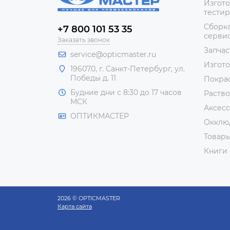
Изгото
тестир
Сборка
+7 800 101 53 35
сервис
Заказать звонок
Запчас
service@opticmaster.ru
Изгот
196070, г. Санкт-Петербург, ул.
Победы д. 11
Покра
Будние дни с 8:30 до 17 часов
Раство
МСК
Аксесс
ОПТИКМАСТЕР
Окклю
Товар
Книги
2026 © OPTICMASTER
Карта сайта