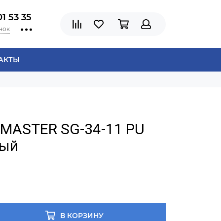
01 53 35
нок
АКТЫ
CMASTER SG-34-11 PU
ный
В КОРЗИНУ