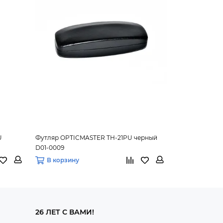
U
Футляр OPTICMASTER ТН-21PU черный
Футляр OPTIC
D01-0009
красный
В корзину
В корзину
26 ЛЕТ С ВАМИ!