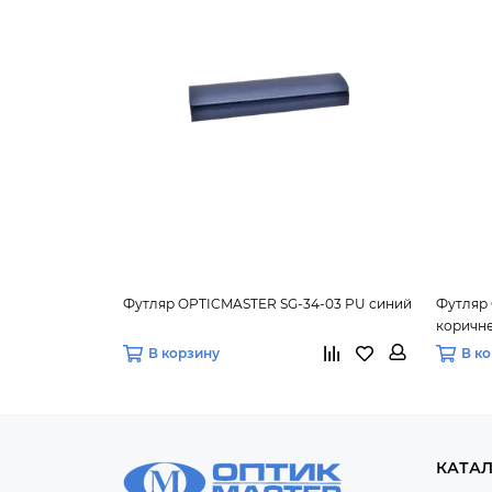
Футляр OPTICMASTER SG-34-03 PU синий
Футляр
коричн
В корзину
В к
КАТА