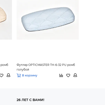
 ромб
Футляр OPTICMASTER ТН-6-32 PU ромб
Футляр OPTIC
голубой
зелёный
В корзину
В корзину
26 ЛЕТ С ВАМИ!