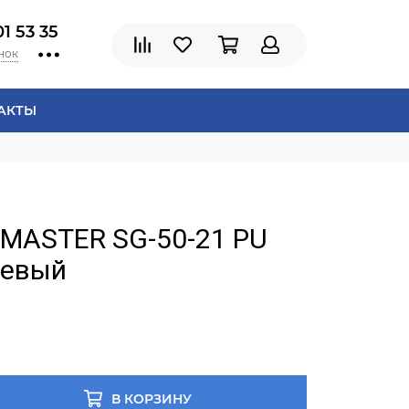
01 53 35
нок
АКТЫ
CMASTER SG-50-21 PU
невый
В КОРЗИНУ