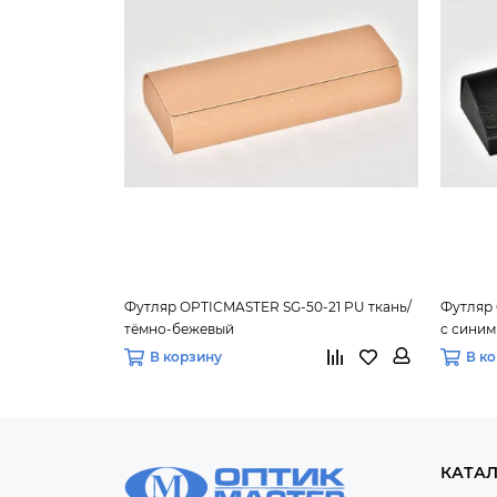
Футляр OPTICMASTER SG-50-21 PU ткань/
Футляр 
тёмно-бежевый
с синим
В корзину
В к
КАТА