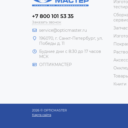
Изгото
тестир
Сборка
+7 800 101 53 35
сервис
Заказать звонок
Запчас
service@opticmaster.ru
Изгот
196070, г. Санкт-Петербург, ул.
Победы д. 11
Покра
Будние дни с 8:30 до 17 часов
Раство
МСК
Аксесс
ОПТИКМАСТЕР
Окклю
Товар
Книги
2026 © OPTICMASTER
Карта сайта