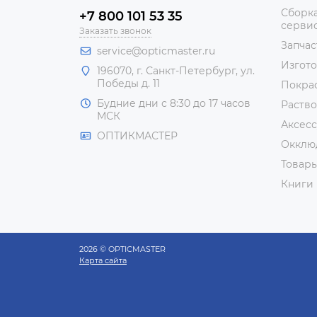
Сборка
+7 800 101 53 35
сервис
Заказать звонок
Запчас
service@opticmaster.ru
Изгот
196070, г. Санкт-Петербург, ул.
Победы д. 11
Покра
Будние дни с 8:30 до 17 часов
Раство
МСК
Аксесс
ОПТИКМАСТЕР
Окклю
Товар
Книги
2026 © OPTICMASTER
Карта сайта