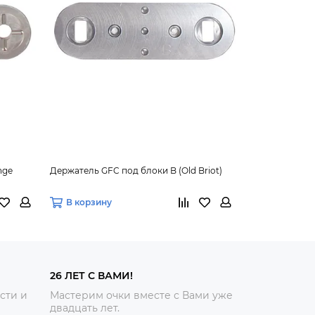
nge
Держатель GFC под блоки B (Old Briot)
Держатель GFC
Nidek-Huvitz)
В корзину
В корзину
26 ЛЕТ С ВАМИ!
сти и
Мастерим очки вместе с Вами уже
двадцать лет.