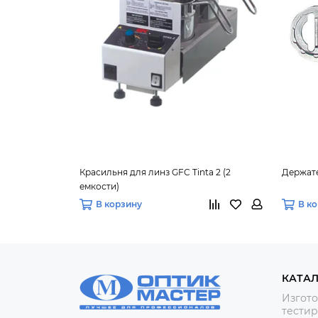
Красильня для линз GFC Tinta 2 (2
Держате
емкости)
В корзину
В к
КАТА
Изгото
тестир