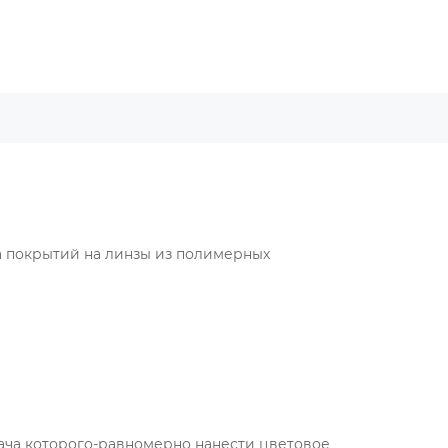
а покрытий на линзы из полимерных
ача которого-равномерно нанести цветовое