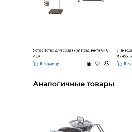
Устройство для создания градиента GFC
Линзоде
ALA
линзы 
В корзину
В к
Аналогичные товары