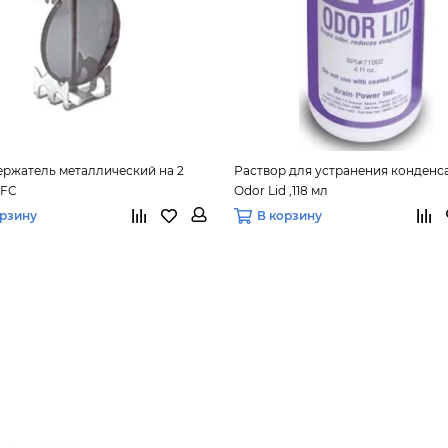
ржатель металлический на 2
Раствор для устранения конденса
GFC
Odor Lid ,118 мл
орзину
В корзину