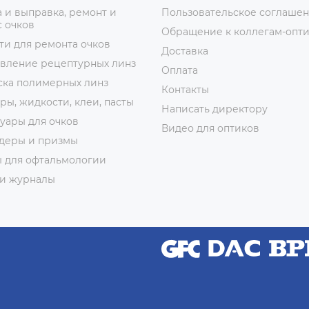
 и выправка, ремонт и
Пользовательское соглаше
 очков
Обращение к коллегам-опт
ти для ремонта очков
Доставка
овление рецептурных линз
Оплата
ска полимерных линз
Контакты
ры, жидкости, клеи, пасты
Написать директору
уары для очков
Видео для оптиков
деры и призмы
ы для офтальмологии
 и журналы