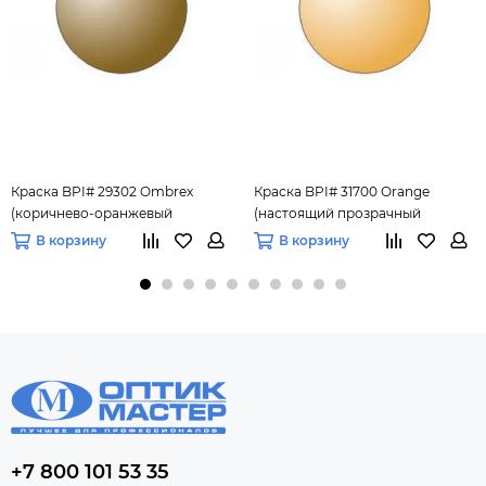
Краска BPI# 29302 Ombrex
Краска BPI# 31700 Orange
(коричнево-оранжевый
(настоящий прозрачный
оттенок) 88 мл.
оранжевый цвет) 88 мл.
В корзину
В корзину
+7 800 101 53 35