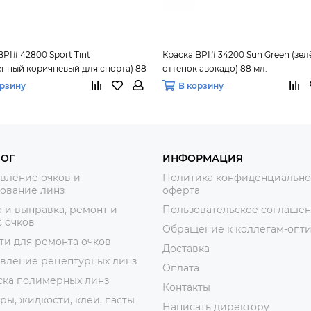
BPI# 42800 Sport Tint
Краска BPI# 34200 Sun Green (зе
нный коричневый для спорта) 88
оттенок авокадо) 88 мл.
орзину
В корзину
ЛОГ
ИНФОРМАЦИЯ
вление очков и
Политика конфиденциально
ование линз
оферта
 и выправка, ремонт и
Пользовательское соглаше
 очков
Обращение к коллегам-опт
ти для ремонта очков
Доставка
овление рецептурных линз
Оплата
ска полимерных линз
Контакты
ры, жидкости, клеи, пасты
Написать директору