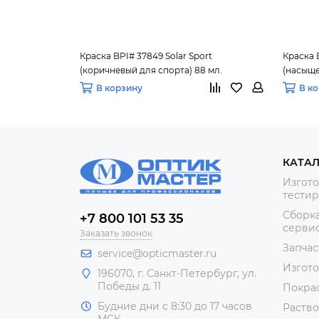
Краска BPI# 37849 Solar Sport
Краска 
(коричневый для спорта) 88 мл.
(насыще
мл.
В корзину
В к
КАТА
Изгото
тестир
Сборка
+7 800 101 53 35
сервис
Заказать звонок
Запчас
service@opticmaster.ru
Изгот
196070, г. Санкт-Петербург, ул.
Победы д. 11
Покра
Будние дни с 8:30 до 17 часов
Раство
МСК