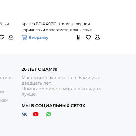
лёный
Краска BPI# 40701 Umbral (средний
Краска BPI# 22
коричневый с золотисто-оранжевым
красный) 88 м
оттенком) 88 мл.
В корзину
В корзину
26 ЛЕТ С ВАМИ!
сти и
Мастерим очки вместе с Вами уже
двадцать лет.
Помогаем видеть мир и выглядеть
ние
лучше.
икам
МЫ В СОЦИАЛЬНЫХ СЕТЯХ