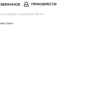
 Sun (сафари с розовым) 88 мл.
ных линз