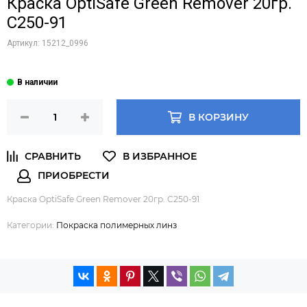
Краска OptiSafe Green Remover 20гр.
C250-91
Артикул:
15212_0996
В КОРЗИНУ
Краска OptiSafe Green Remover 20гр. C250-91
Категории:
Покраска полимерных линз