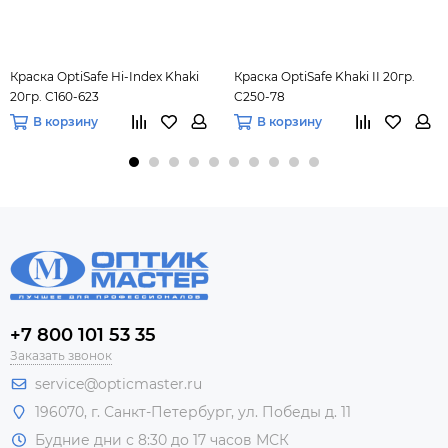
Краска OptiSafe Hi-Index Khaki
Краска OptiSafe Khaki II 20гр.
20гр. C160-623
C250-78
В корзину
В корзину
+7 800 101 53 35
Заказать звонок
service@opticmaster.ru
196070, г. Санкт-Петербург, ул. Победы д. 11
Будние дни с 8:30 до 17 часов МСК