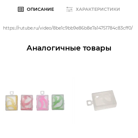
ОПИСАНИЕ
ХАРАКТЕРИСТИКИ
https://rutube.ru/video/8be1c9bb9e86b8e7a14751784c83cff0/
Аналогичные товары