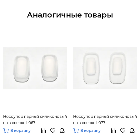
Аналогичные товары
Носоупор парный силиконовый
Носоупор парный силиконовый
на защелке L067
на защелке L077
прямоугольный (11мм), 10 пар
прямоугольный (14мм), 10 пар
В корзину
В корзину