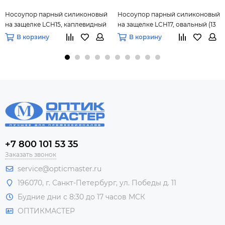
Носоупор парный силиконовый
Носоупор парный силиконовый
на защелке LCH15, каплевидный
на защелке LCH17, овальный (13
(13 мм), 10 пар
мм), 10 пар
В корзину
В корзину
+7 800 101 53 35
Заказать звонок
service@opticmaster.ru
196070, г. Санкт-Петербург, ул. Победы д. 11
Будние дни с 8:30 до 17 часов МСК
ОПТИКМАСТЕР