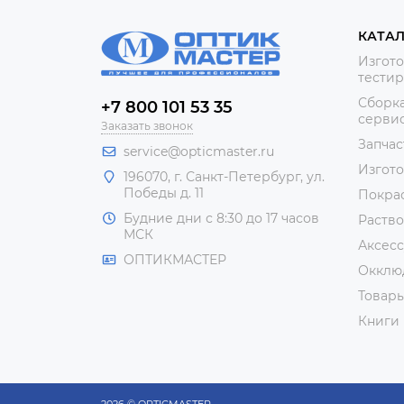
КАТА
Изгото
тестир
Сборка
+7 800 101 53 35
сервис
Заказать звонок
Запчас
service@opticmaster.ru
Изгот
196070, г. Санкт-Петербург, ул.
Победы д. 11
Покра
Будние дни с 8:30 до 17 часов
Раство
МСК
Аксесс
ОПТИКМАСТЕР
Окклю
Товар
Книги
2026 © OPTICMASTER