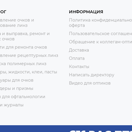
ЛОГ
ИНФОРМАЦИЯ
вление очков и
Политика конфиденциально
ование линз
оферта
 и выправка, ремонт и
Пользовательское соглаше
 очков
Обращение к коллегам-опт
ти для ремонта очков
Доставка
овление рецептурных линз
Оплата
ска полимерных линз
Контакты
ры, жидкости, клеи, пасты
Написать директору
уары для очков
Видео для оптиков
деры и призмы
ы для офтальмологии
 и журналы