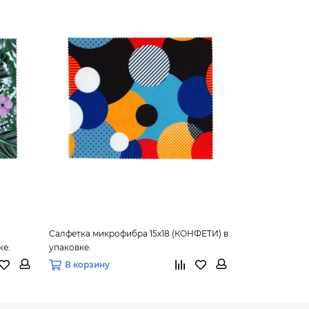
Салфетка микрофибра 15х18 (КОНФЕТИ) в
Салфетка микр
ке.
упаковке.
АБСТРАКЦИЯ) 
В корзину
В корзину