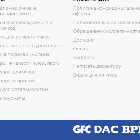
вление очков и
Политика конфиденциально
ование линз
оферта
 и выправка, ремонт и
Пользовательское соглаше
 очков
Обращение к коллегам-опт
ти для ремонта очков
Доставка
овление рецептурных линз
Оплата
ска полимерных линз
Контакты
ры, жидкости, клеи, пасты
Написать директору
уары для очков
Видео для оптиков
деры и призмы
ы для офтальмологии
 и журналы