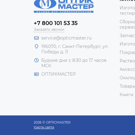
Изгото
тестир
Сборка
+7 800 101 53 35
сервис
Заказать звонок
Запчас
service@opticmaster.ru
Изгот
196070, г. Санкт-Петербург, ул.
Победы д. 11
Покра
Будние дни с 8:30 до 17 часов
Раство
МСК
Аксесс
ОПТИКМАСТЕР
Окклю
Товар
Книги
2026 © OPTICMASTER
Карта сайта