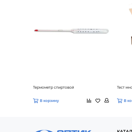
Термометр спиртовой
Тест м
В корзину
В к
КАТА