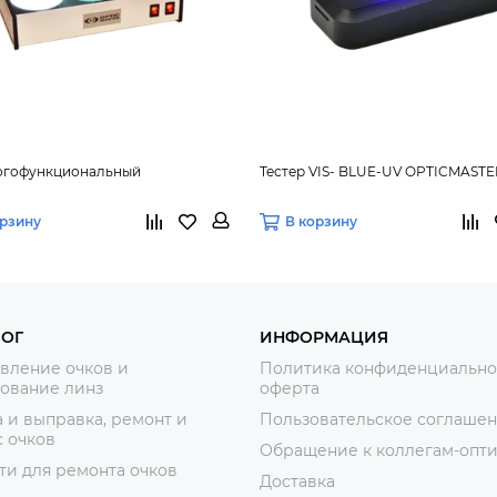
ногофункциональный
Тестер VIS- BLUE-UV OPTICMASTE
орзину
В корзину
ЛОГ
ИНФОРМАЦИЯ
вление очков и
Политика конфиденциально
ование линз
оферта
 и выправка, ремонт и
Пользовательское соглаше
 очков
Обращение к коллегам-опт
ти для ремонта очков
Доставка