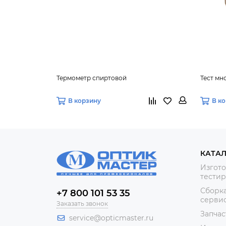
Термометр спиртовой
Тест м
В корзину
В к
КАТА
Изгото
тестир
Сборка
+7 800 101 53 35
сервис
Заказать звонок
Запчас
service@opticmaster.ru