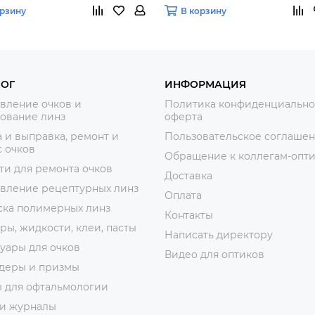
орзину
В корзину
ЛОГ
ИНФОРМАЦИЯ
вление очков и
Политика конфиденциально
ование линз
оферта
 и выправка, ремонт и
Пользовательское соглаше
 очков
Обращение к коллегам-опт
ти для ремонта очков
Доставка
овление рецептурных линз
Оплата
ска полимерных линз
Контакты
ры, жидкости, клеи, пасты
Написать директору
уары для очков
Видео для оптиков
деры и призмы
ы для офтальмологии
 и журналы