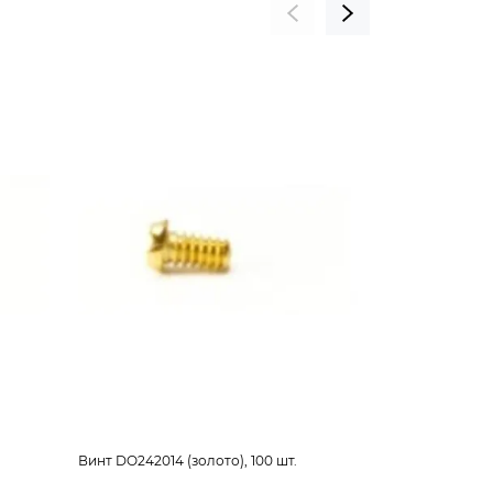
Винт DO242014 (золото), 100 шт.
Винт DO242014,