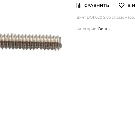
Винт DO1102012 со стразом (роз
Категории:
Винты