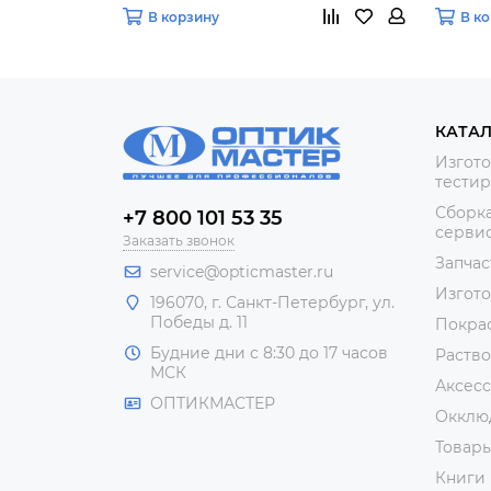
В корзину
В к
КАТА
Изгото
тестир
Сборка
+7 800 101 53 35
сервис
Заказать звонок
Запчас
service@opticmaster.ru
Изгот
196070, г. Санкт-Петербург, ул.
Победы д. 11
Покра
Будние дни с 8:30 до 17 часов
Раство
МСК
Аксесс
ОПТИКМАСТЕР
Окклю
Товар
Книги