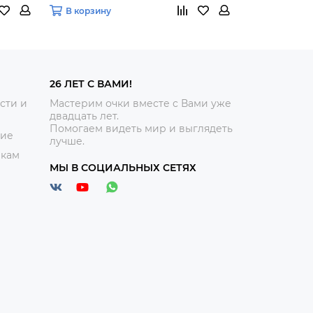
В корзину
В корзину
26 ЛЕТ С ВАМИ!
сти и
Мастерим очки вместе с Вами уже
двадцать лет.
Помогаем видеть мир и выглядеть
ние
лучше.
икам
МЫ В СОЦИАЛЬНЫХ СЕТЯХ