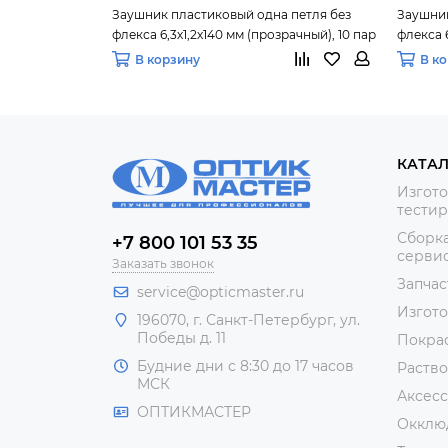
Заушник пластиковый одна петля без
Заушник
флекса 6,3х1,2х140 мм (прозрачный), 10 пар
флекса 6
В корзину
В к
КАТА
Изгото
тестир
Сборка
+7 800 101 53 35
сервис
Заказать звонок
Запчас
service@opticmaster.ru
Изгот
196070, г. Санкт-Петербург, ул.
Победы д. 11
Покра
Будние дни с 8:30 до 17 часов
Раство
МСК
Аксесс
ОПТИКМАСТЕР
Окклю