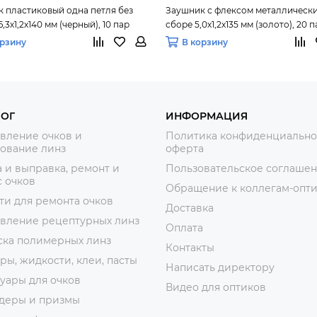
 пластиковый одна петля без
Заушник с флексом металлически
,3х1,2х140 мм (черный), 10 пар
сборе 5,0х1,2х135 мм (золото), 20 п
орзину
В корзину
ЛОГ
ИНФОРМАЦИЯ
вление очков и
Политика конфиденциально
ование линз
оферта
 и выправка, ремонт и
Пользовательское соглаше
 очков
Обращение к коллегам-опт
ти для ремонта очков
Доставка
овление рецептурных линз
Оплата
ска полимерных линз
Контакты
ры, жидкости, клеи, пасты
Написать директору
уары для очков
Видео для оптиков
деры и призмы