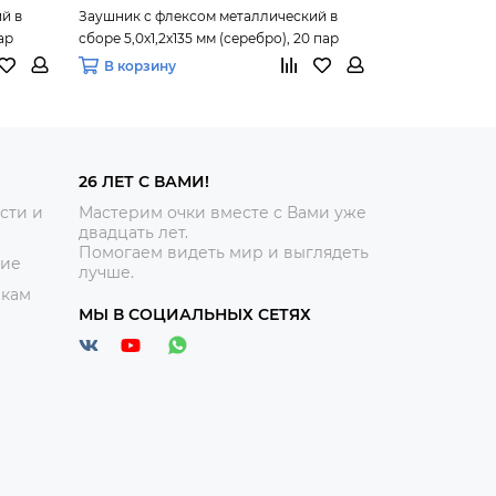
й в
Заушник с флексом металлический в
Заушник с фл
ар
сборе 5,0х1,2х135 мм (серебро), 20 пар
сборе 5,0х1,2х
В корзину
В корзину
26 ЛЕТ С ВАМИ!
сти и
Мастерим очки вместе с Вами уже
двадцать лет.
Помогаем видеть мир и выглядеть
ние
лучше.
икам
МЫ В СОЦИАЛЬНЫХ СЕТЯХ