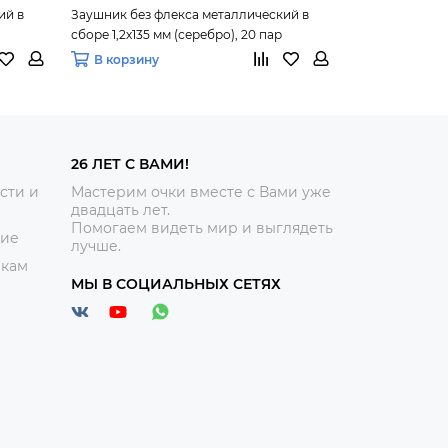
ий в
Заушник без флекса металлический в
Заушник без ф
сборе 1,2х135 мм (серебро), 20 пар
сборе 1,4х135 
В корзину
В корзину
26 ЛЕТ С ВАМИ!
сти и
Мастерим очки вместе с Вами уже
двадцать лет.
Помогаем видеть мир и выглядеть
ние
лучше.
икам
МЫ В СОЦИАЛЬНЫХ СЕТЯХ