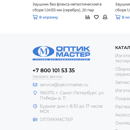
Заушник без флекса металлический в
Заушник
сборе 1,0х135 мм (серебро), 20 пар
сборе 1,
В корзину
В к
КАТА
Изгото
тестир
Сборка
+7 800 101 53 35
сервис
Заказать звонок
Запчас
service@opticmaster.ru
Изгот
196070, г. Санкт-Петербург, ул.
Победы д. 11
Покра
Будние дни с 8:30 до 17 часов
Раство
МСК
Аксесс
ОПТИКМАСТЕР
Окклю