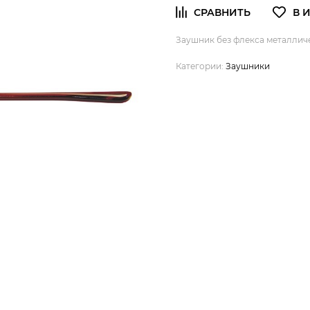
Заушник без флекса металличес
Категории:
Заушники