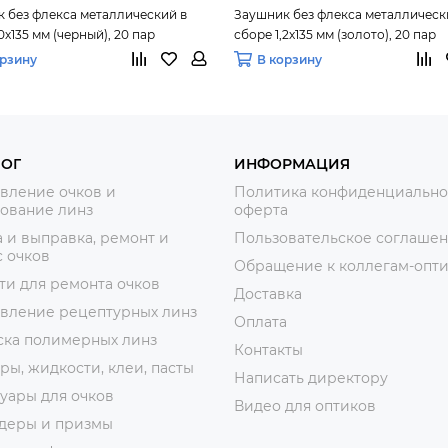
 без флекса металлический в
Заушник без флекса металлическ
0х135 мм (черный), 20 пар
сборе 1,2х135 мм (золото), 20 пар
орзину
В корзину
ЛОГ
ИНФОРМАЦИЯ
вление очков и
Политика конфиденциально
ование линз
оферта
 и выправка, ремонт и
Пользовательское соглаше
 очков
Обращение к коллегам-опт
ти для ремонта очков
Доставка
овление рецептурных линз
Оплата
ска полимерных линз
Контакты
ры, жидкости, клеи, пасты
Написать директору
уары для очков
Видео для оптиков
деры и призмы