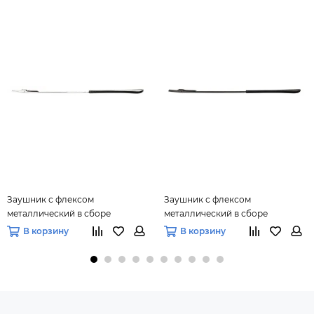
Заушник с флексом
Заушник с флексом
металлический в сборе
металлический в сборе
3,0х1,2х135 мм (серебро), 10 пар
3,0х1,2х135 мм (черный), 10 пар
В корзину
В корзину