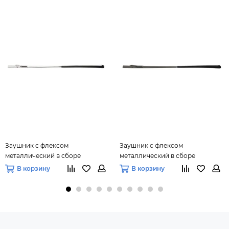
Заушник с флексом
Заушник с флексом
металлический в сборе
металлический в сборе
5,0х0,8х135 мм (серебро), 20 пар
5,0х0,8х135 мм (черный), 20 пар
В корзину
В корзину