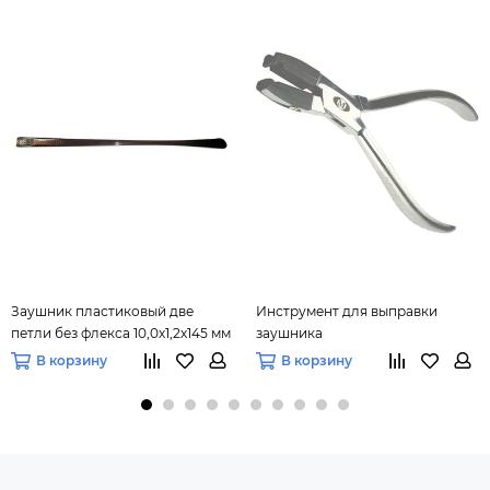
Заушник пластиковый две
Инструмент для выправки
петли без флекса 10,0х1,2х145 мм
заушника
(коричневый), 10 пар
В корзину
В корзину