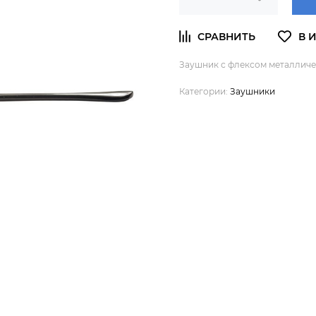
Заушник с флексом металлическ
Категории:
Заушники