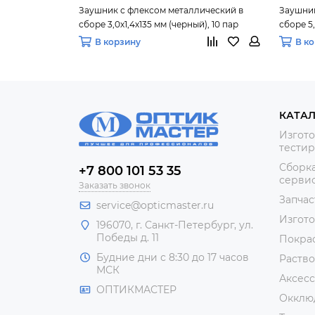
Заушник с флексом металлический в
Заушник
сборе 3,0х1,4х135 мм (черный), 10 пар
сборе 5,
В корзину
В к
КАТА
Изгото
тестир
Сборка
+7 800 101 53 35
сервис
Заказать звонок
Запчас
service@opticmaster.ru
Изгот
196070, г. Санкт-Петербург, ул.
Победы д. 11
Покра
Будние дни с 8:30 до 17 часов
Раство
МСК
Аксесс
ОПТИКМАСТЕР
Окклю