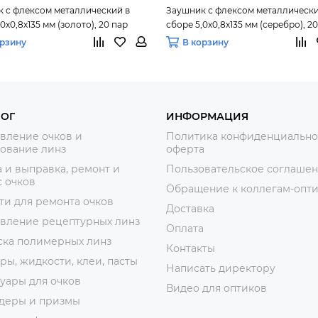
 с флексом металлический в
Заушник с флексом металлически
0х0,8х135 мм (золото), 20 пар
сборе 5,0х0,8х135 мм (серебро), 2
орзину
В корзину
ЛОГ
ИНФОРМАЦИЯ
вление очков и
Политика конфиденциально
ование линз
оферта
 и выправка, ремонт и
Пользовательское соглаше
 очков
Обращение к коллегам-опт
ти для ремонта очков
Доставка
овление рецептурных линз
Оплата
ска полимерных линз
Контакты
ры, жидкости, клеи, пасты
Написать директору
уары для очков
Видео для оптиков
деры и призмы