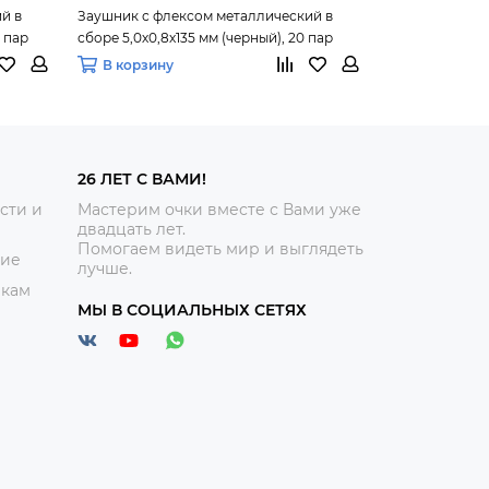
й в
Заушник с флексом металлический в
Заушник с фл
0 пар
сборе 5,0х0,8х135 мм (черный), 20 пар
сборе 5,0х1,0х
В корзину
В корзину
26 ЛЕТ С ВАМИ!
сти и
Мастерим очки вместе с Вами уже
двадцать лет.
Помогаем видеть мир и выглядеть
ние
лучше.
икам
МЫ В СОЦИАЛЬНЫХ СЕТЯХ