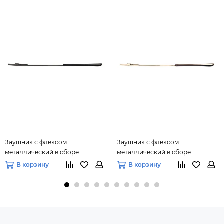
Заушник с флексом
Заушник с флексом
металлический в сборе
металлический в сборе
3,0х1,2х135 мм (черный), 10 пар
3,0х1,4х135 мм (золото), 10 пар
В корзину
В корзину