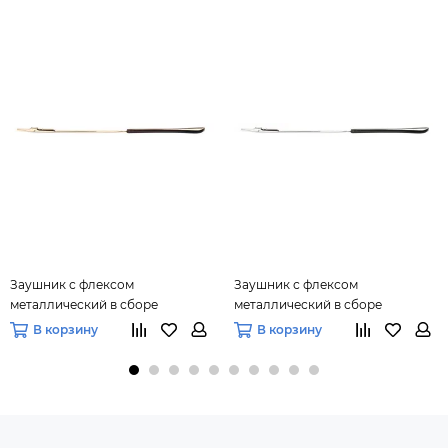
Заушник с флексом
Заушник с флексом
металлический в сборе
металлический в сборе
3,0х1,2х135 мм (золото), 10 пар
3,0х1,2х135 мм (серебро), 10 пар
В корзину
В корзину