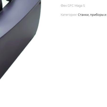
Фен GFC Maga S
Категории:
Станки, приборы 