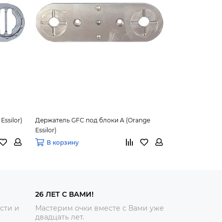
ssilor)
Держатель GFC под блоки A (Orange
Держатель GFC
Essilor)
В корзину
В корзину
26 ЛЕТ С ВАМИ!
сти и
Мастерим очки вместе с Вами уже
двадцать лет.