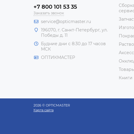
Сборка
+7 800 101 53 35
сервис
Заказать звонок
Запчас
service@opticmaster.ru
Изгот
196070, г. Санкт-Петербург, ул.
Победы д. 11
Покра
Будние дни с 8:30 до 17 часов
Раство
МСК
Аксесс
ОПТИКМАСТЕР
Окклю
Товар
Книги
2026 © OPTICMASTER
Карта сайта