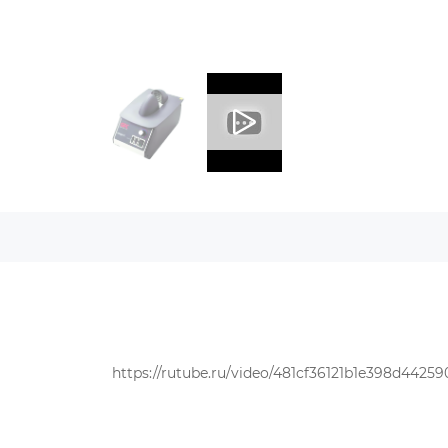
https://rutube.ru/video/481cf36121b1e398d4425