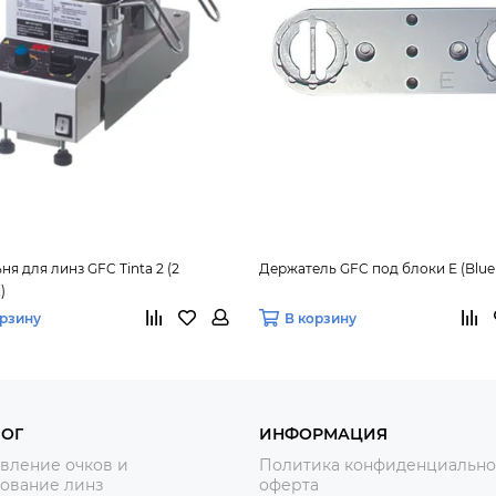
ня для линз GFC Tinta 2 (2
Держатель GFC под блоки E (Blue E
)
орзину
В корзину
ЛОГ
ИНФОРМАЦИЯ
вление очков и
Политика конфиденциально
ование линз
оферта