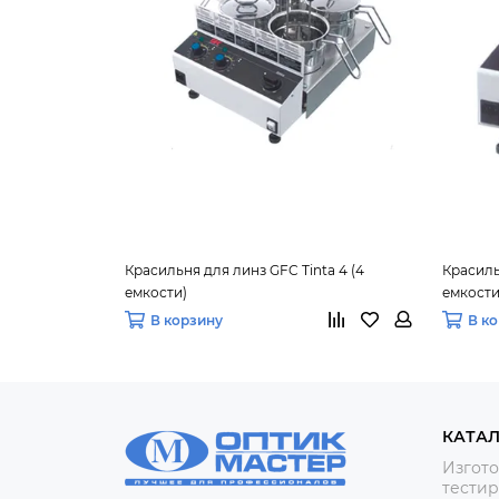
Красильня для линз GFC Tinta 4 (4
Красиль
емкости)
емкости
В корзину
В к
КАТА
Изгото
тестир