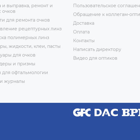
 и выправка, ремонт и
Пользовательское соглаше
 очков
Обращение к коллегам-опт
ти для ремонта очков
Доставка
овление рецептурных линз
Оплата
ска полимерных линз
Контакты
ры, жидкости, клеи, пасты
Написать директору
уары для очков
Видео для оптиков
деры и призмы
ы для офтальмологии
 и журналы