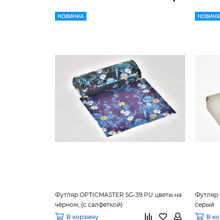
НОВИНКА
НОВИН
Футляр OPTICMASTER SG-39 PU цветы на
Футляр 
чёрном, (с салфеткой)
серый
В корзину
В к