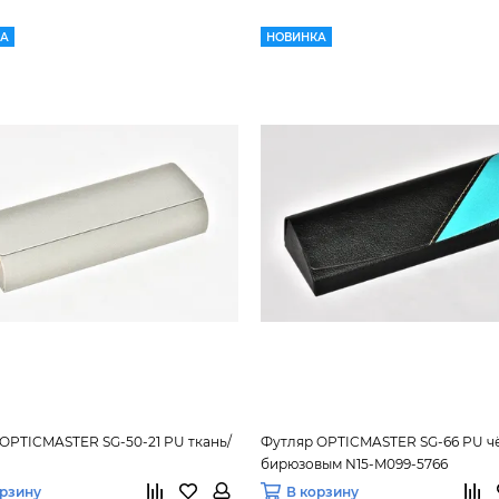
КА
НОВИНКА
OPTICMASTER SG-50-21 PU ткань/
Футляр OPTICMASTER SG-66 PU ч
бирюзовым N15-M099-5766
орзину
В корзину