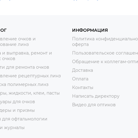
ЛОГ
ИНФОРМАЦИЯ
вление очков и
Политика конфиденциально
ование линз
оферта
 и выправка, ремонт и
Пользовательское соглаше
 очков
Обращение к коллегам-опт
ти для ремонта очков
Доставка
овление рецептурных линз
Оплата
ска полимерных линз
Контакты
ры, жидкости, клеи, пасты
Написать директору
уары для очков
Видео для оптиков
деры и призмы
ы для офтальмологии
 и журналы