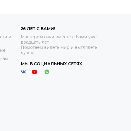
26 ЛЕТ С ВАМИ!
сти и
Мастерим очки вместе с Вами уже
двадцать лет.
Помогаем видеть мир и выглядеть
ние
лучше.
икам
МЫ В СОЦИАЛЬНЫХ СЕТЯХ