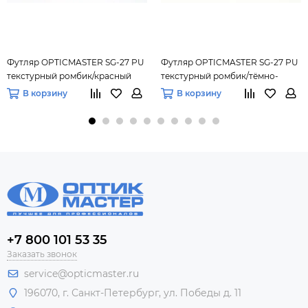
Футляр OPTICMASTER SG-27 PU
Футляр OPTICMASTER SG-27 PU
текстурный ромбик/красный
текстурный ромбик/тёмно-
Y93-4313
синий Y93-М056
В корзину
В корзину
+7 800 101 53 35
Заказать звонок
service@opticmaster.ru
196070, г. Санкт-Петербург, ул. Победы д. 11