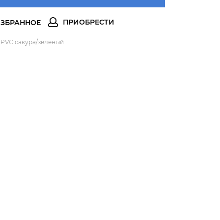
 PVC сакура/зелёный