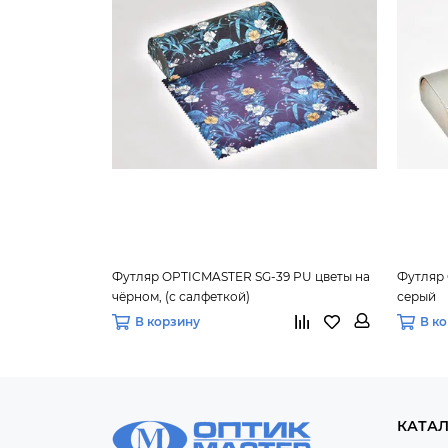
Футляр OPTICMASTER SG-39 PU цветы на
Футляр 
чёрном, (с салфеткой)
серый
В корзину
В к
КАТА