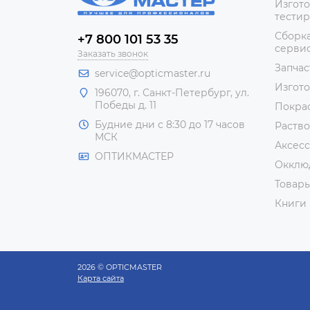
Изгото
тестир
Сборка
+7 800 101 53 35
сервис
Заказать звонок
Запчас
service@opticmaster.ru
Изгот
196070, г. Санкт-Петербург, ул.
Победы д. 11
Покра
Будние дни с 8:30 до 17 часов
Раство
МСК
Аксесс
ОПТИКМАСТЕР
Окклю
Товар
Книги
2026 © OPTICMASTER
Карта сайта