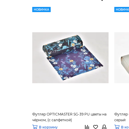
НОВИНКА
НОВИН
Футляр OPTICMASTER SG-39 PU цветы на
Футляр 
чёрном, (с салфеткой)
серый
В корзину
В к