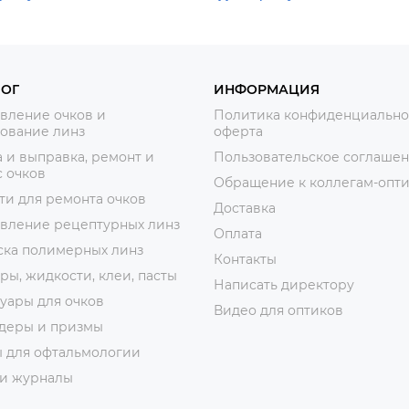
ЛОГ
ИНФОРМАЦИЯ
вление очков и
Политика конфиденциально
ование линз
оферта
 и выправка, ремонт и
Пользовательское соглаше
 очков
Обращение к коллегам-опт
ти для ремонта очков
Доставка
овление рецептурных линз
Оплата
ска полимерных линз
Контакты
ры, жидкости, клеи, пасты
Написать директору
уары для очков
Видео для оптиков
деры и призмы
ы для офтальмологии
 и журналы