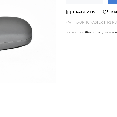
Футляр OPTICMASTER ТН-2 PU s
Категории:
Футляры для очков