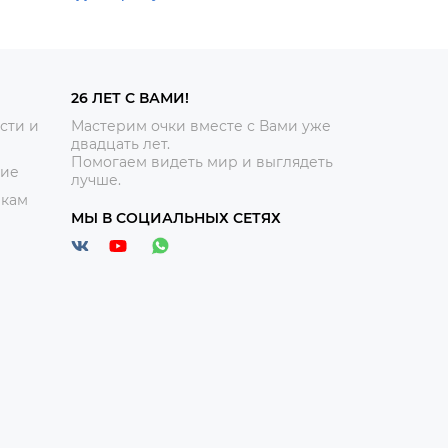
26 ЛЕТ С ВАМИ!
сти и
Мастерим очки вместе с Вами уже
двадцать лет.
Помогаем видеть мир и выглядеть
ние
лучше.
икам
МЫ В СОЦИАЛЬНЫХ СЕТЯХ