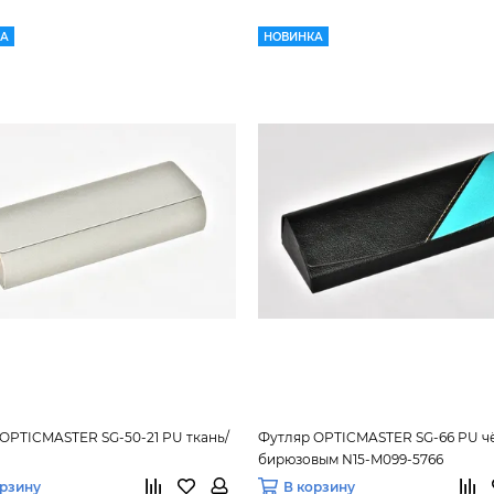
КА
НОВИНКА
OPTICMASTER SG-50-21 PU ткань/
Футляр OPTICMASTER SG-66 PU ч
бирюзовым N15-M099-5766
орзину
В корзину