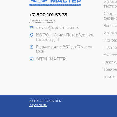
Изгото
тестир
Сборка
+7 800 101 53 35
сервис
Заказать звонок
Запчас
service@opticmaster.ru
Изгот
196070, г. Санкт-Петербург, ул.
Победы д. 11
Покра
Будние дни с 8:30 до 17 часов
Раство
МСК
Аксесс
ОПТИКМАСТЕР
Окклю
Товар
Книги
2026 © OPTICMASTER
Карта сайта