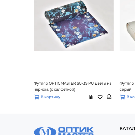
Футляр OPTICMASTER SG-39 PU цветы на
Футляр 
чёрном, (с салфеткой)
серый
В корзину
В к
КАТА