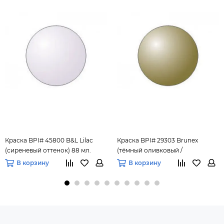
Краска BPI# 45800 B&L Lilac
Краска BPI# 29303 Brunex
(сиреневый оттенок) 88 мл.
(тёмный оливковый /
коричневый) 88 мл.
В корзину
В корзину