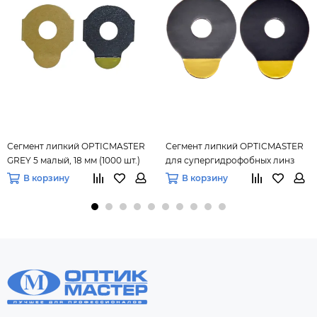
Сегмент липкий OPTICMASTER
Сегмент липкий OPTICMASTER
GREY 5 малый, 18 мм (1000 шт.)
для супергидрофобных линз
(1000 шт) круглый, 24 мм
В корзину
В корзину