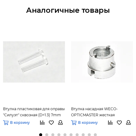
Аналогичные товары
Втулка пластиковая для оправы
Втулка насадная WECO-
"Силуэт" сквозная (D=1.3) 7mm
OPTICMASTER жесткая
(1057.10) 100 шт.
универсальная на левый вал
В корзину
В корзину